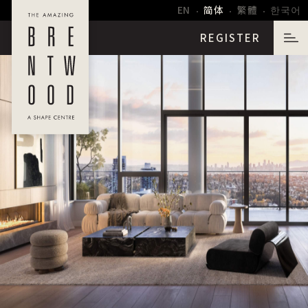
∙
∙
∙
EN
简体
繁體
한국어
REGISTER