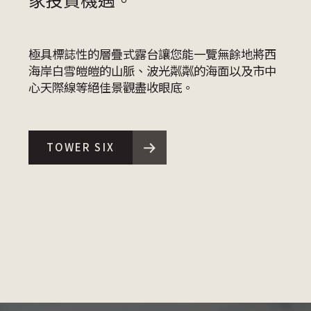
極具標誌性的層疊式露台讓您能一覽無餘地將西
海岸白雪皚皚的山脈、波光粼粼的海面以及市中
心天際線等絕佳景觀盡收眼底。
TOWER SIX